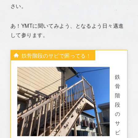
さい。
あ！YMTに聞いてみよう、となるよう日々邁進
して参ります。
鉄骨階段のサビで困ってる！
鉄
骨
階
段
の
サ
ビ